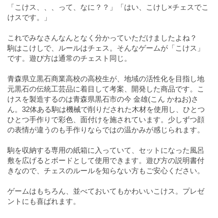
「こけス、、、って、なに？？」「はい、こけし×チェスでこ
けスです。」
これでみなさんなんとなく分かっていただけましたよね？
駒はこけしで、ルールはチェス。そんなゲームが「こけス」
です。遊び方は通常のチェスト同じ。
青森県立黒石商業高校の高校生が、地域の活性化を目指し地
元黒石の伝統工芸品に着目して考案、開発した商品です。こ
けスを製造するのは青森県黒石市の今 金雄(こん かねお)さ
ん。32体ある駒は機械で削りだされた木材を使用し、ひとつ
ひとつ手作りで彩色、面付けを施されています。少しずつ顔
の表情が違うのも手作りならではの温かみが感じられます。
駒を収納する専用の紙箱に入っていて、セットになった風呂
敷を広げるとボードとして使用できます。遊び方の説明書付
きなので、チェスのルールを知らない方もご安心ください。
ゲームはもちろん、並べておいてもかわいいこけス。プレゼ
ントにも喜ばれます。