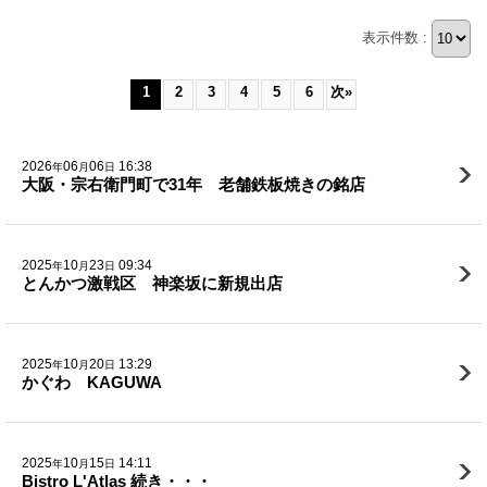
表示件数 :
1
2
3
4
5
6
次
»
2026
06
06
16:38
年
月
日
大阪・宗右衛門町で31年 老舗鉄板焼きの銘店
2025
10
23
09:34
年
月
日
とんかつ激戦区 神楽坂に新規出店
2025
10
20
13:29
年
月
日
かぐわ KAGUWA
2025
10
15
14:11
年
月
日
Bistro L'Atlas 続き・・・