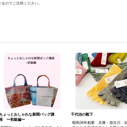
いるのでご活用ください。
ちょっとおしゃれな新聞バッグ講
千代治の靴下
座 〜初級編〜
昭和26年創業 兵庫・加古川 