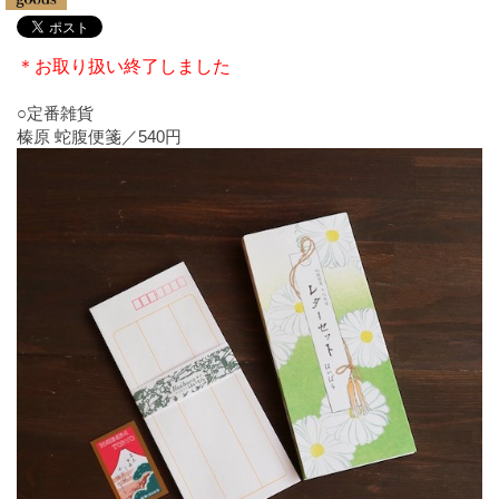
＊お取り扱い終了しました
○定番雑貨
榛原 蛇腹便箋／540円