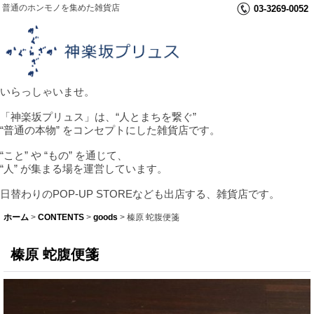
普通のホンモノを集めた雑貨店
03-3269-0052
いらっしゃいませ。
「神楽坂プリュス」は、“人とまちを繋ぐ”
“普通の本物” をコンセプトにした雑貨店です。
“こと” や “もの” を通じて、
“人” が集まる場を運営しています。
日替わりのPOP-UP STOREなども出店する、雑貨店です。
ホーム
>
CONTENTS
>
goods
>
榛原 蛇腹便箋
榛原 蛇腹便箋