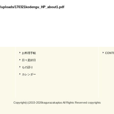
t/uploads/170321kodengu_HP_about1.pdf
お料理手帖
CONT
日々是好日
もの語り
カレンダー
Copyright(c)2015-2026kagurazakaplus All Rights Reserved copyrights