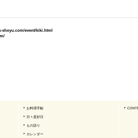
s-shoyu.com/event/kiki.html
om/
お料理手帖
CONT
日々是好日
もの語り
カレンダー