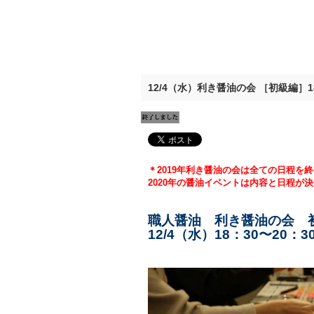
12/4（水）利き醤油の会 ［初級編］
＊2019年利き醤油の会は全ての日程を
2020年の醤油イベントは内容と日程が
職人醤油 利き醤油の会 
12/4（水）
18：30〜20：