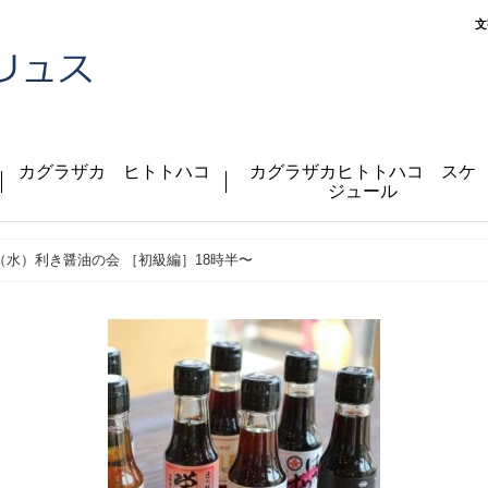
文
カグラザカ ヒトトハコ
カグラザカヒトトハコ スケ
ジュール
/4（水）利き醤油の会 ［初級編］18時半〜