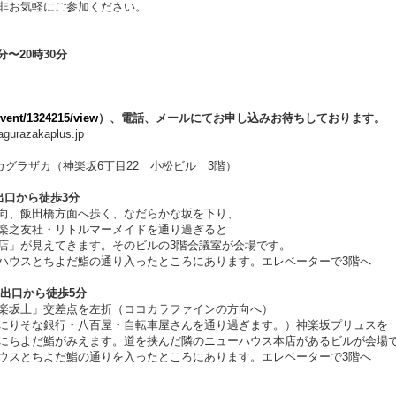
非お気軽にご参加ください。
分〜20時30分
event/1324215/view
）、電話、メールにてお申し込みお待ちしております。
razakaplus.jp
グラザカ（神楽坂6丁目22 小松ビル 3階）
出口から徒歩3分
飯田橋方面へ歩く、なだらかな坂を下り、
友社・リトルマーメイドを通り過ぎると
見えてきます。そのビルの3階会議室が会場です。
ハウスとちよだ鮨の通り入ったところにあります。エレベーターで3階へ
出口から徒歩5分
楽坂上」交差点を左折（ココカラファインの方向へ）
な銀行・八百屋・自転車屋さんを通り過ぎます。）神楽坂プリュスを
だ鮨がみえます。道を挟んだ隣のニューハウス本店があるビルが会場
ウスとちよだ鮨の通りを入ったところにあります。エレベーターで3階へ