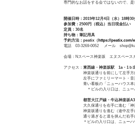
専門的なお話をする会ではないので、
是
開催日時：2019年12月4日（水）18時30
参加費：2500円（税込）当日現金払い
定員：30名
持ち物：筆記用具
予約方法：
peatix（
https://peatix.com/
電話 03-3269-0052 メール shop@kagu
会場：Nスペース神楽坂 エヌスペースカ
アクセス：
東西線・神楽坂駅 1a・1ｂ
神楽坂通りを前にして左手方向、
左手にファミリーマート・音楽之
青い看板の「ニューハウス本店」が
＊ビルの入り口は、ニュー
都営大江戸線・牛込神楽坂A3
大久保通りを右手に進む「神
神楽坂通りを進む（途中左手にりそ
通り過ぎると道を挟んだ右手にちよ
＊ビルの入り口は、ニューハ