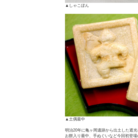
▲しゃこぽん
▲土偶最中
明治20年に亀ヶ岡遺跡から出土した遮
お餅入り最中、手ぬぐいなど今回初登場