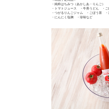
・純粋はちみつ（あかしあ・りんご）
・トマトジュース ・牛蒡うどん ・ご
・つがるりんごジャム ・ごぼう茶 ・
・にんにく塩麹 ・珍味など