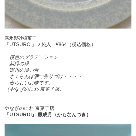
寒氷製砂糖菓子
「UTSUROI」２袋入 ¥864（税込価格）
桜色のグラデーション
新緑の緑
鴨川の淡い青
さくらんぼ酒で香りづけ・・・・
春らしいお味です。
（やなぎのにわ 京菓子店）
やなぎのにわ 京菓子店
「UTSUROI」 醸成月（かもなんづき）