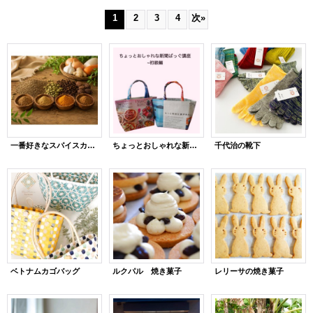
1
2
3
4
次
»
一番好きなスパイスカレーって言う人が◯人います
ちょっとおしゃれな新聞バッグ講座 〜初級編〜
千代治の靴下
ベトナムカゴバッグ
ルクパル 焼き菓子
レリーサの焼き菓子