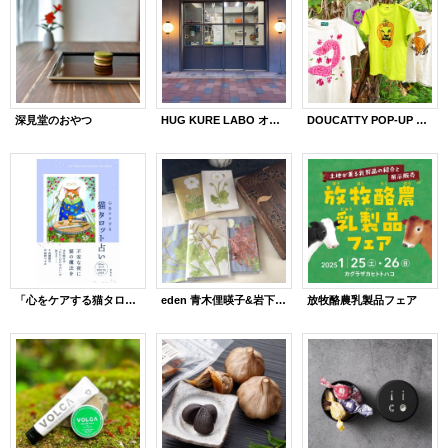
深見堂のおやつ
HUG KURE LABO オーダー会
DOUCATTY POP-UP STORE開催
「心をケアする猫タロット占い」出版記念イベント
eden 青木俚暎子&岩下環境研究所
放牧酪農乳製品フェア