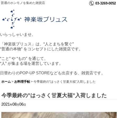
普通のホンモノを集めた雑貨店
03-3269-0052
いらっしゃいませ。
「神楽坂プリュス」は、“人とまちを繋ぐ”
“普通の本物” をコンセプトにした雑貨店です。
“こと” や “もの” を通じて、
“人” が集まる場を運営しています。
日替わりのPOP-UP STOREなども出店する、雑貨店です。
ホーム
>
お料理手帖
>
今季最終の”はっさく甘夏大福”入荷しました
今季最終の”はっさく甘夏大福”入荷しました
2021
08
06
年
月
日