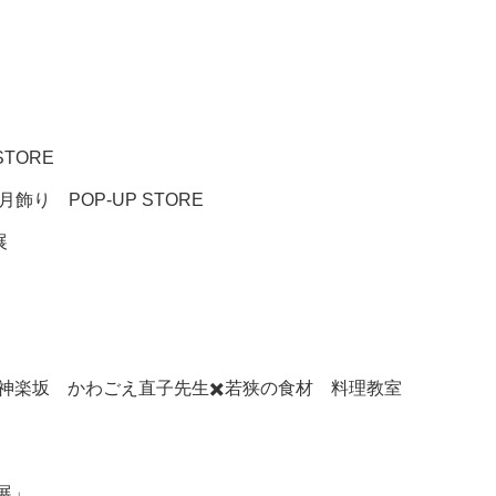
STORE
飾り POP-UP STORE
展
！in 神楽坂 かわごえ直子先生✖️若狭の食材 料理教室
ト展」