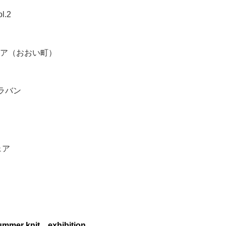
.2
ア（おおい町）
ラバン
ェア
mer knit exhibition