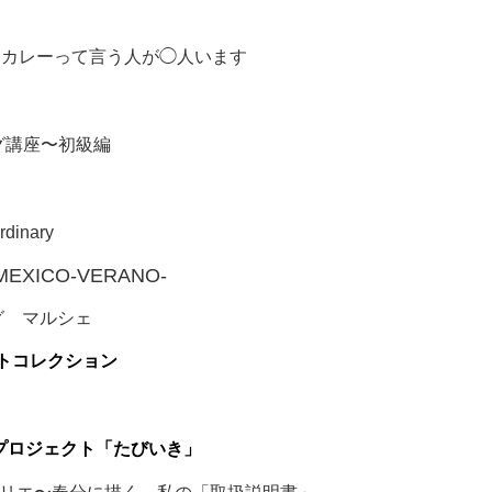
イスカレーって言う人が◯人います
グ講座〜初級編
inary
EXICO-VERANO-
ッグ マルシェ
ットコレクション
プロジェクト「たびいき」