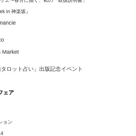
リエ〜春分に描く、私の「取扱説明書」
Week in 神楽坂』
mancie
co
 Market
ロット占い」出版記念イベント
フェア
ション
.4