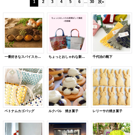
...
1
2
3
4
5
6
30
次
»
一番好きなスパイスカレーって言う人が◯人います
ちょっとおしゃれな新聞バッグ講座 〜初級編〜
千代治の靴下
ベトナムカゴバッグ
ルクパル 焼き菓子
レリーサの焼き菓子