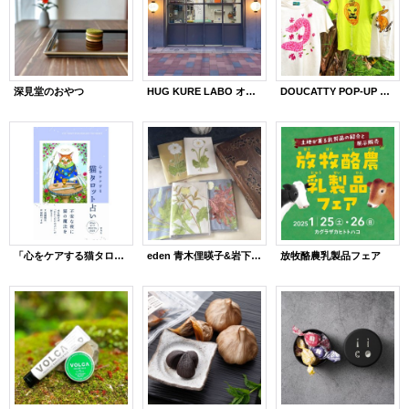
深見堂のおやつ
HUG KURE LABO オーダー会
DOUCATTY POP-UP STORE開催
「心をケアする猫タロット占い」出版記念イベント
eden 青木俚暎子&岩下環境研究所
放牧酪農乳製品フェア