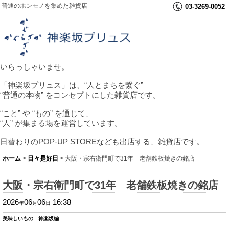
普通のホンモノを集めた雑貨店
03-3269-0052
いらっしゃいませ。
「神楽坂プリュス」は、“人とまちを繋ぐ”
“普通の本物” をコンセプトにした雑貨店です。
“こと” や “もの” を通じて、
“人” が集まる場を運営しています。
日替わりのPOP-UP STOREなども出店する、雑貨店です。
ホーム
>
日々是好日
>
大阪・宗右衛門町で31年 老舗鉄板焼きの銘店
大阪・宗右衛門町で31年 老舗鉄板焼きの銘店
2026
06
06
16:38
年
月
日
美味しいもの 神楽坂編